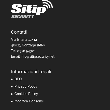
i
o
n
i
Contatti
Via Briana 12/14
46023 Gonzaga (MN)
Tel.:0376 54324
Email:info@sitipsecurity.net
Informazioni Legali
DPO
Privacy Policy
Cookies Policy
Modifica Consensi