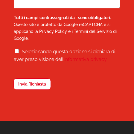
privacy policy
.
Tutti i campi contrassegnati da
*
sono obbligatori.
Questo sito è protetto da Google reCAPTCHA e si
applicano la
Privacy Policy
e i
Termini del Servizio
di
Google.
T
Selezionando questa opzione si dichiara di
e
aver preso visione dell'
informativa privacy
.
r
m
i
n
Invia Richiesta
i
e
C
o
n
d
i
z