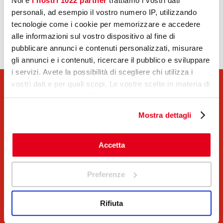
personali, ad esempio il vostro numero IP, utilizzando
tecnologie come i cookie per memorizzare e accedere
alle informazioni sul vostro dispositivo al fine di
pubblicare annunci e contenuti personalizzati, misurare
gli annunci e i contenuti, ricercare il pubblico e sviluppare
i servizi. Avete la possibilità di scegliere chi utilizza i
vostri dati e per quali scopi. Le vostre scelte in materia di
privacy sono applicabili solo su questa proprietà digitale
in cui avete effettuato le vostre scelte. È possibile
CONTATTACI
Mostra dettagli
modificare o revocare il proprio consenso in qualsiasi
momento dalla Dichiarazione sui cookie o facendo clic
sull'icona di attivazione della privacy.
Accetta
Effettua una chiamata gratuita via Web
Con il tuo consenso, vorremmo anche:
cliccando
qui
oppure compila il modulo,
Preferenze
raccogliere informazioni sulla tua posizione
riceverai una risposta al più presto!
geografica, con un'approssimazione di qualche
Rifiuta
metro,
Nome
*
Identificare il tuo dispositivo, scansionandolo