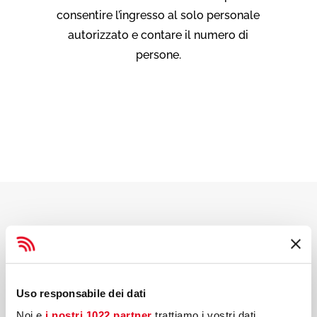
consentire l’ingresso al solo personale
autorizzato e contare il numero di
persone.
News
Uso responsabile dei dati
Noi e
i nostri 1022 partner
trattiamo i vostri dati