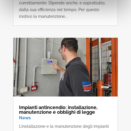
attivamente alla ricerca di caratteristiche specifiche
correttamente. Dipende anche, e soprattutto,
(impronte digitali).
dalla sua efficienza nel tempo. Per questo
motivo la manutenzione...
Approfondisci come vengono elaborati i tuoi dati personali
e imposta le tue preferenze nella
sezione dettagli
. Puoi
modificare o ritirare il tuo consenso in qualsiasi momento
dalla Dichiarazione sui cookie.
Questo sito web utilizza cookie e altre tecnologie simili
(congiuntamente, i “cookie”) sia propri sia di terze parti,
per consentire il corretto funzionamento del sito e per un
utilizzo rapido ed efficace, al fine di migliorare la tua
esperienza di navigazione. Puoi acconsentire all’uso di
tutti i cookie (cliccando su “ACCETTA”) o mantenere le
impostazioni di default (cliccando sulla “X” in alto a
destra) per continuare la navigazione in assenza di
Impianti antincendio: installazione,
cookie o altri strumenti di tracciamento diversi da quelli
manutenzione e obblighi di legge
tecnici, oppure selezionare “PREFERENZE” per
News
impostare e gestire le tue scelte per ogni categoria di
L’installazione e la manutenzione degli impianti
cookie. Per maggiori informazioni consulta la nostra