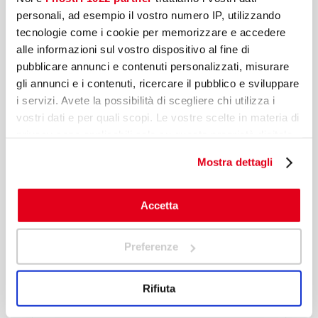
personali, ad esempio il vostro numero IP, utilizzando
Le nostre novità dal mondo della sicurezza
tecnologie come i cookie per memorizzare e accedere
alle informazioni sul vostro dispositivo al fine di
pubblicare annunci e contenuti personalizzati, misurare
gli annunci e i contenuti, ricercare il pubblico e sviluppare
i servizi. Avete la possibilità di scegliere chi utilizza i
vostri dati e per quali scopi. Le vostre scelte in materia di
privacy sono applicabili solo su questa proprietà digitale
in cui avete effettuato le vostre scelte. È possibile
Mostra dettagli
modificare o revocare il proprio consenso in qualsiasi
momento dalla Dichiarazione sui cookie o facendo clic
sull'icona di attivazione della privacy.
Accetta
Con il tuo consenso, vorremmo anche:
Patentino manutentore antincendio IRAI:
Preferenze
raccogliere informazioni sulla tua posizione
i tecnici SITIP conseguono l’abilitazione
News
geografica, con un'approssimazione di qualche
Rifiuta
metro,
La sicurezza antincendio non dipende soltanto
Identificare il tuo dispositivo, scansionandolo
dalla presenza di un impianto installato