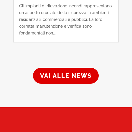
Gli impianti di rilevazione incendi rappresentano
un aspetto cruciale della sicurezza in ambienti
residenziali, commerciali e pubblici. La loro
corretta manutenzione e verifica sono
fondamentali non...
VAI ALLE NEWS