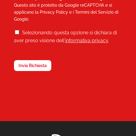
Questo sito è protetto da Google reCAPTCHA e si
applicano la
Privacy Policy
e i
Termini del Servizio
di
Google.
T
Selezionando questa opzione si dichiara di
e
aver preso visione dell'
informativa privacy
.
r
m
i
n
Invia Richiesta
i
e
C
o
n
d
i
z
i
o
n
i