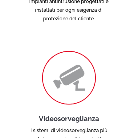
impianti antintrusione progettati e
installati per ogni esigenza di
protezione del cliente.
Videosorveglianza
I sistemi di videosorveglianza più