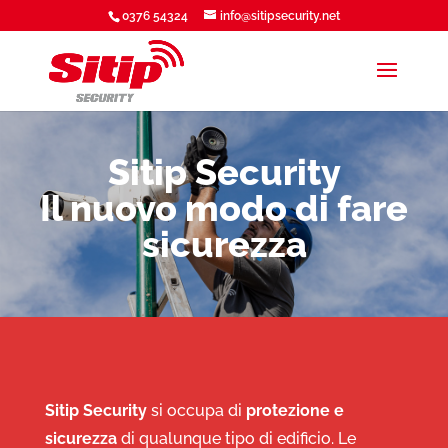
0376 54324
info@sitipsecurity.net
Sitip Security
Il nuovo modo di fare
sicurezza
Sitip Security
si occupa di
protezione e
sicurezza
di qualunque tipo di edificio. Le