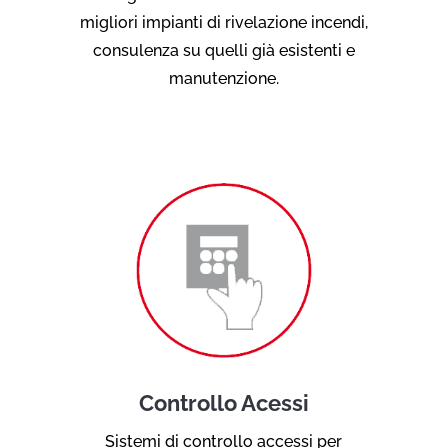
migliori impianti di rivelazione incendi,
consulenza su quelli già esistenti e
manutenzione.
Controllo Acessi
Sistemi di controllo accessi per