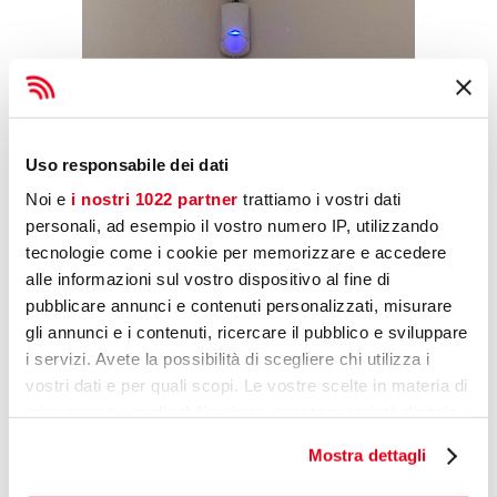
Uso responsabile dei dati
Noi e
i nostri 1022 partner
trattiamo i vostri dati
personali, ad esempio il vostro numero IP, utilizzando
tecnologie come i cookie per memorizzare e accedere
alle informazioni sul vostro dispositivo al fine di
pubblicare annunci e contenuti personalizzati, misurare
gli annunci e i contenuti, ricercare il pubblico e sviluppare
i servizi. Avete la possibilità di scegliere chi utilizza i
vostri dati e per quali scopi. Le vostre scelte in materia di
privacy sono applicabili solo su questa proprietà digitale
in cui avete effettuato le vostre scelte. È possibile
Mostra dettagli
modificare o revocare il proprio consenso in qualsiasi
momento dalla Dichiarazione sui cookie o facendo clic