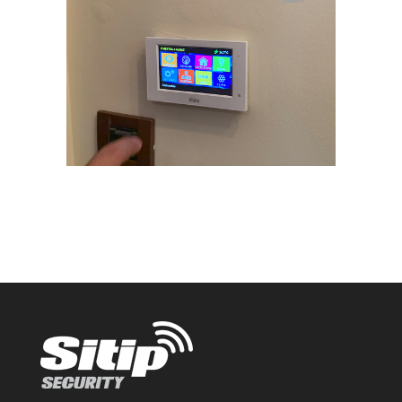
esperienza di navigazione. Puoi acconsentire all’uso di
tutti i cookie (cliccando su “ACCETTA”) o mantenere le
impostazioni di default (cliccando sulla “X” in alto a
destra) per continuare la navigazione in assenza di
cookie o altri strumenti di tracciamento diversi da quelli
tecnici, oppure selezionare “PREFERENZE” per
impostare e gestire le tue scelte per ogni categoria di
cookie. Per maggiori informazioni consulta la nostra
privacy policy
.