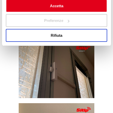
sull'icona di attivazione della privacy.
Accetta
Con il tuo consenso, vorremmo anche:
Preferenze
raccogliere informazioni sulla tua posizione
geografica, con un'approssimazione di qualche
Rifiuta
metro,
Identificare il tuo dispositivo, scansionandolo
attivamente alla ricerca di caratteristiche specifiche
(impronte digitali).
Approfondisci come vengono elaborati i tuoi dati personali
e imposta le tue preferenze nella
sezione dettagli
. Puoi
modificare o ritirare il tuo consenso in qualsiasi momento
dalla Dichiarazione sui cookie.
Questo sito web utilizza cookie e altre tecnologie simili
(congiuntamente, i “cookie”) sia propri sia di terze parti,
per consentire il corretto funzionamento del sito e per un
utilizzo rapido ed efficace, al fine di migliorare la tua