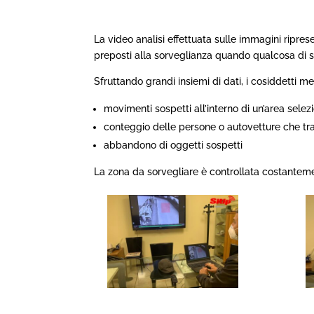
cookie.
La video analisi effettuata sulle immagini ripre
Questo sito web utilizza co
preposti alla sorveglianza quando qualcosa di sc
terze parti, per consentire 
fine di migliorare la tua es
Sfruttando grandi insiemi di dati, i cosiddetti me
(cliccando su “ACCETTA”) o
movimenti sospetti all’interno di un’area selez
destra) per continuare la n
conteggio delle persone o autovetture che tra
da quelli tecnici, oppure 
abbandono di oggetti sospetti
categoria di cookie. Per m
La zona da sorvegliare è controllata costanteme