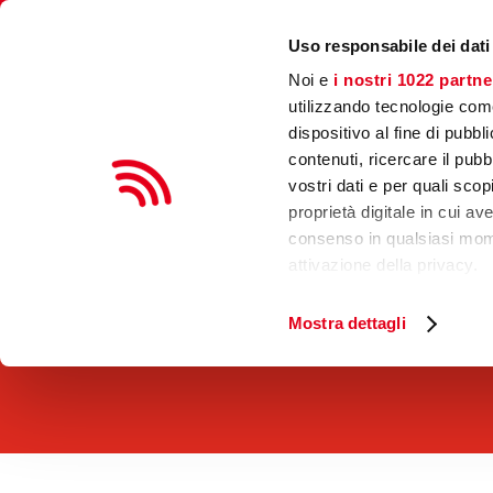
0376 54324
info@sitipsecurity.net
Uso responsabile dei dati
Noi e
i nostri 1022 partne
HOME
utilizzando tecnologie com
dispositivo al fine di pubb
contenuti, ricercare il pubbl
vostri dati e per quali sco
proprietà digitale in cui av
consenso in qualsiasi mome
Programmazione 
attivazione della privacy.
Termiche, Novar
Con il tuo consenso, vor
Mostra dettagli
raccogliere informazio
Home
»
Impianti
»
Programmazione Analisi
metro,
Identificare il tuo dis
specifiche (impronte dig
Approfondisci come vengono
dettagli
. Puoi modificare o