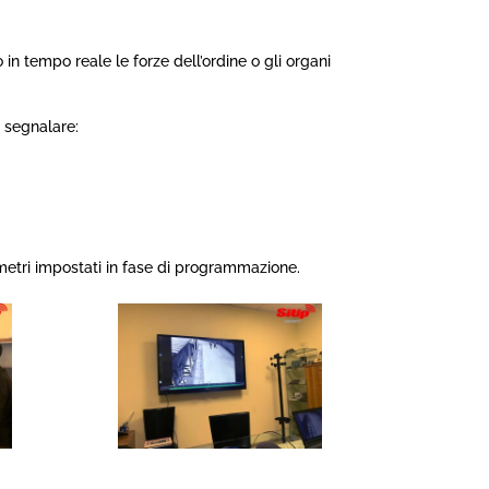
in tempo reale le forze dell’ordine o gli organi
ri sia di
ace, al
r segnalare:
o a
 diversi
per ogni
metri impostati in fase di programmazione.