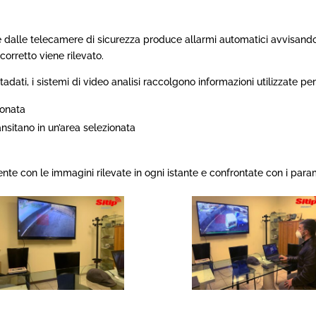
se dalle telecamere di sicurezza produce allarmi automatici avvisando 
okie e altre tecnologie simili (congiuntamente, i “cookie”) sia prop
orretto viene rilevato.
il corretto funzionamento del sito e per un utilizzo rapido ed effic
perienza di navigazione. Puoi acconsentire all’uso di tutti i cookie
tadati, i sistemi di video analisi raccolgono informazioni utilizzate pe
 mantenere le impostazioni di default (cliccando sulla “X” in alt
ionata
avigazione in assenza di cookie o altri strumenti di tracciamento
nsitano in un’area selezionata
selezionare “PREFERENZE” per impostare e gestire le tue scelte 
aggiori informazioni consulta la nostra
privacy policy
.
nte con le immagini rilevate in ogni istante e confrontate con i para